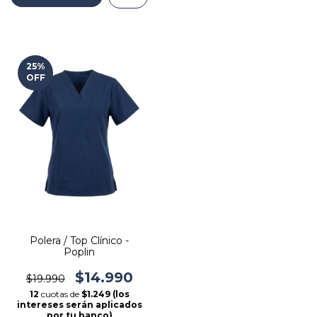
25
%
OFF
Polera / Top Clínico -
Poplin
$14.990
$19.990
12
cuotas de
$1.249 (los
intereses serán aplicados
por tu banco)