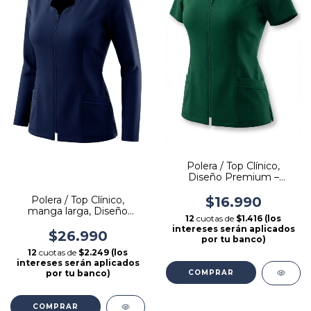
Polera / Top Clínico,
Diseño Premium –
Elasticidad, Confort
Polera / Top Clínico,
$16.990
manga larga, Diseño
12
cuotas de
$1.416 (los
Premium – Elasticidad,
intereses serán aplicados
Antifluido, Confort
$26.990
por tu banco)
12
cuotas de
$2.249 (los
intereses serán aplicados
por tu banco)
COMPRAR
COMPRAR