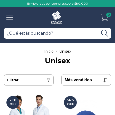
Envío gratis por compras sobre $80.000
0
Inicio
>
Unisex
Unisex
Filtrar
25
%
54
%
OFF
OFF