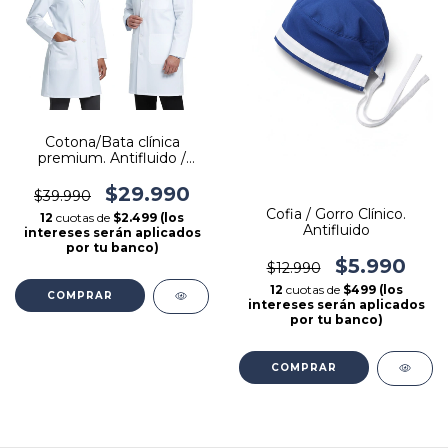
Cotona/Bata clínica
premium. Antifluido /
Elasticado. - Alta
resistencia.
$29.990
$39.990
Cofia / Gorro Clínico.
12
cuotas de
$2.499 (los
Antifluido
intereses serán aplicados
por tu banco)
$5.990
$12.990
12
cuotas de
$499 (los
COMPRAR
intereses serán aplicados
por tu banco)
COMPRAR