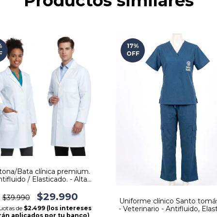
Productos similares
%
17
%
F
OFF
tona/Bata clínica premium.
tifluido / Elasticado. - Alta
resistencia.
$29.990
$39.990
Uniforme clínico Santo tomá
uotas de
$2.499 (los intereses
- Veterinario - Antifluido, Ela
rán aplicados por tu banco)
- Diseño Tradicional