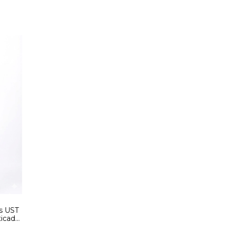
s UST
sticado