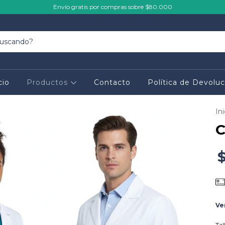
Envío gratis por compras sobre $80.000
cio
Productos
Contacto
Política de Devoluc
Ini
C
Ve
Tal