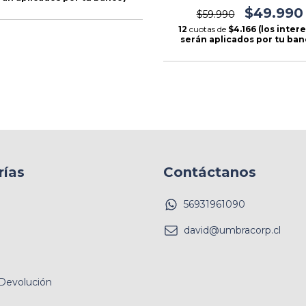
$49.990
$59.990
12
cuotas de
$4.166 (los inter
serán aplicados por tu ban
rías
Contáctanos
56931961090
david@umbracorp.cl
 Devolución