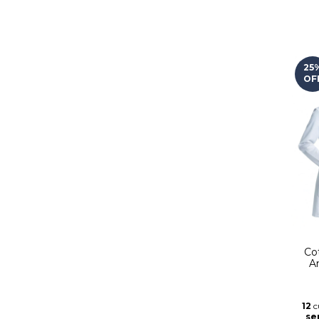
25
OF
Co
An
12
c
se