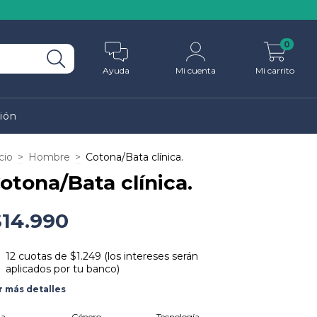
0
Ayuda
Mi cuenta
Mi carrito
ión
cio
>
Hombre
>
Cotona/Bata clínica.
otona/Bata clínica.
$14.990
12
cuotas de
$1.249 (los intereses serán
aplicados por tu banco)
r más detalles
la
Género
Tecnología