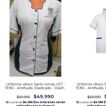
Uniforme clínico Santo tomás UST -
Uniforme clínico 
TENS - Antifluido, Elasticado - Diseño
TENS - Antifluido, 
Princesa
Hom
$49.990
$69.990
$69.990
12
cuotas de
$4.166 (los intereses serán
12
cuotas de
$4.166 
aplicados por tu banco)
aplicados p