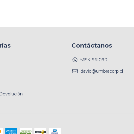
rías
Contáctanos
56931961090
david@umbracorp.cl
 Devolución