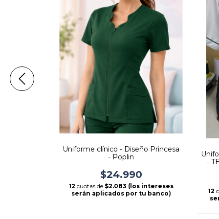
ástico - Azul
Uniforme clínico - Diseño Princesa
Unif
- Poplin
- T
.990
$24.990
s intereses
12
cuotas de
$2.083 (los intereses
12
c
 tu banco)
serán aplicados por tu banco)
se