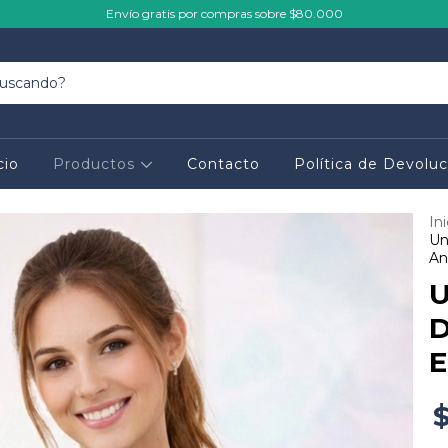
Envío gratis por compras sobre $80.000
cio
Productos
Contacto
Política de Devoluc
Ini
Un
An
U
D
E