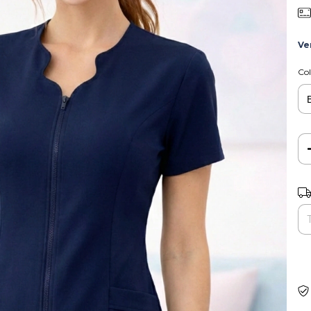
Ve
Col
Ent