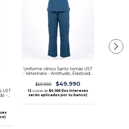
Uniforme clínico Santo tomás UST
- Veterinario - Antifluido, Elasticado
- Diseño Tradicional
$49.990
$59.990
Pantalón Ant
s UST
12
cuotas de
$4.166 (los intereses
do -
serán aplicados por tu banco)
$29.9
12
cuotas d
eses
serán apl
co)