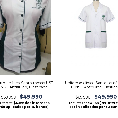
orme clínico Santo tomás UST
Uniforme clínico Santo tomá
ENS - Antifluido, Elasticado -
- TENS - Antifluido, Elastica
Diseño Princesa
Diseño Hombre
$49.990
$49.990
$69.990
$69.990
uotas de
$4.166 (los intereses
12
cuotas de
$4.166 (los inter
rán aplicados por tu banco)
serán aplicados por tu ban