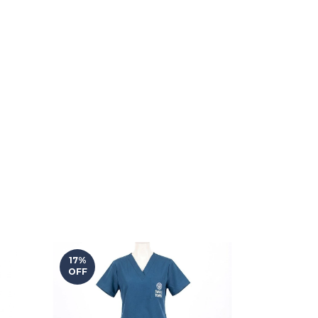
17
%
17
%
OFF
OFF