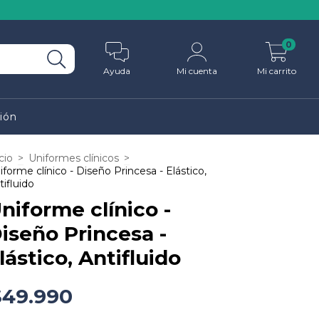
0
Ayuda
Mi cuenta
Mi carrito
ión
cio
>
Uniformes clínicos
>
iforme clínico - Diseño Princesa - Elástico,
tifluido
niforme clínico -
iseño Princesa -
lástico, Antifluido
$49.990