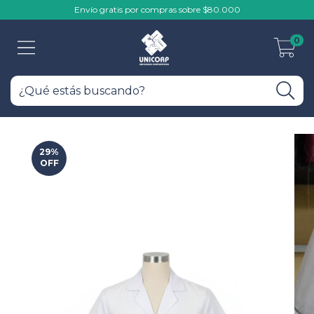
Envío gratis por compras sobre $80.000
0
29
%
OFF